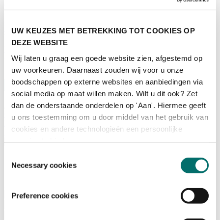
Adviescommissie
Waarom Horecava
Beursprofiel
Vacatures
UW KEUZES MET BETREKKING TOT COOKIES OP
Ticket kopen voor Horecava
DEZE WEBSITE
TICKETS HORECAVA
Wij laten u graag een goede website zien, afgestemd op
NIEUWSBRIEF
uw voorkeuren. Daarnaast zouden wij voor u onze
boodschappen op externe websites en aanbiedingen via
social media op maat willen maken. Wilt u dit ook? Zet
dan de onderstaande onderdelen op 'Aan'. Hiermee geeft
Contact
u ons toestemming om u door middel van het gebruik van
Perskamer
cookies en andere technologieën een persoonlijke
Zoeken
ervaring te bieden.
Nederlands
Toestemmingsselectie
English
Necessary cookies
Nederlands
Home
Nieuws
Preference cookies
Exposeren
Adverteren