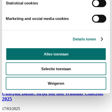
Bezoeken
Statistical cookies
Over Horecava
NIEUWSBRIEF
Home
Marketing and social media cookies
/
Nieuws
/
Culinair
Details tonen
Culinair
Alles toestaan
Strijd om de HANOS Gouden Koksmuts 2025 barst
los
Selectie toestaan
15/05/2025
Weigeren
Food en Wine
|
Beursnieuws
|
Culinair
|
Gastronomisch Gilde
CuliQuiz Battle: strijd om titel Winnaar CuliQuiz
2025
17/03/2025