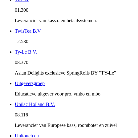
01.300
Leverancier van kassa- en betaalsystemen.
TwisTea B.V.
12.530
Ty-Le B.V.
08.370
Asian Delights exclusieve SpringRolls BY "TY-Le"
Uitgeversgroep
Educatieve uitgever voor pro, vmbo en mbo
Unilac Holland B.V.
08.116
Leverancier van Europese kaas, roomboter en zuivel
Unitouch.eu